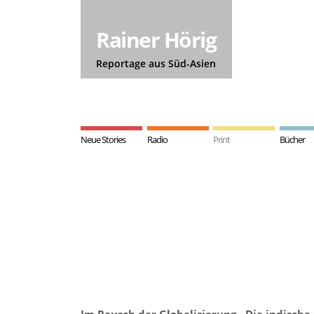
Rainer Hörig
Reportage aus Süd-Asien
Neue Stories
Radio
Print
Bücher
Im Rausch der Globalisierung - Die indische